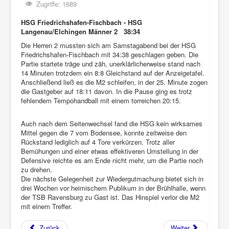
Zugriffe: 1689
HSG Friedrichshafen-Fischbach - HSG
Langenau/Elchingen Männer 2 38:34
Die Herren 2 mussten sich am Samstagabend bei der HSG
Friedrichshafen-Fischbach mit 34:38 geschlagen geben. Die
Partie startete träge und zäh, unerklärlicherweise stand nach
14 Minuten trotzdem ein 8:8 Gleichstand auf der Anzeigetafel.
Anschließend ließ es die M2 schleifen, in der 25. Minute zogen
die Gastgeber auf 18:11 davon. In die Pause ging es trotz
fehlendem Tempohandball mit einem torreichen 20:15.
Auch nach dem Seitenwechsel fand die HSG kein wirksames
Mittel gegen die 7 vom Bodensee, konnte zeitweise den
Rückstand lediglich auf 4 Tore verkürzen. Trotz aller
Bemühungen und einer etwas effektiveren Umstellung in der
Defensive reichte es am Ende nicht mehr, um die Partie noch
zu drehen.
Die nächste Gelegenheit zur Wiedergutmachung bietet sich in
drei Wochen vor heimischem Publikum in der Brühlhalle, wenn
der TSB Ravensburg zu Gast ist. Das Hinspiel verlor die M2
mit einem Treffer.
Zurück
Weiter