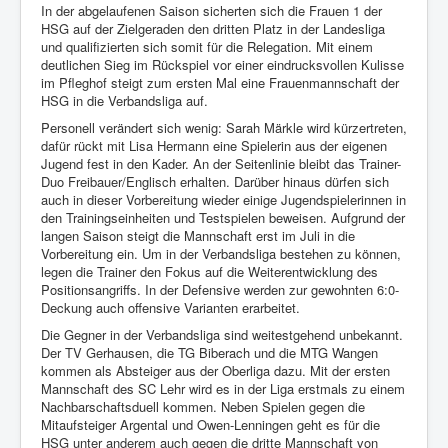
In der abgelaufenen Saison sicherten sich die Frauen 1 der
HSG auf der Zielgeraden den dritten Platz in der Landesliga
und qualifizierten sich somit für die Relegation. Mit einem
deutlichen Sieg im Rückspiel vor einer eindrucksvollen Kulisse
im Pfleghof steigt zum ersten Mal eine Frauenmannschaft der
HSG in die Verbandsliga auf.
Personell verändert sich wenig: Sarah Märkle wird kürzertreten,
dafür rückt mit Lisa Hermann eine Spielerin aus der eigenen
Jugend fest in den Kader. An der Seitenlinie bleibt das Trainer-
Duo Freibauer/Englisch erhalten. Darüber hinaus dürfen sich
auch in dieser Vorbereitung wieder einige Jugendspielerinnen in
den Trainingseinheiten und Testspielen beweisen. Aufgrund der
langen Saison steigt die Mannschaft erst im Juli in die
Vorbereitung ein. Um in der Verbandsliga bestehen zu können,
legen die Trainer den Fokus auf die Weiterentwicklung des
Positionsangriffs. In der Defensive werden zur gewohnten 6:0-
Deckung auch offensive Varianten erarbeitet.
Die Gegner in der Verbandsliga sind weitestgehend unbekannt.
Der TV Gerhausen, die TG Biberach und die MTG Wangen
kommen als Absteiger aus der Oberliga dazu. Mit der ersten
Mannschaft des SC Lehr wird es in der Liga erstmals zu einem
Nachbarschaftsduell kommen. Neben Spielen gegen die
Mitaufsteiger Argental und Owen-Lenningen geht es für die
HSG unter anderem auch gegen die dritte Mannschaft von