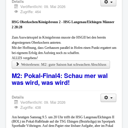
Details
Veröffentlicht: 09. Mai 2026
Zugriffe: 464
HSG Oberkochen/Königsbronn 2 - HSG Langenau/Elchingen Männer
2 28:28
Zum Auswärtsspiel in Königsbronn musste die HSGII bei den bereits
abgestiegenen Oberkochern antreten.
Mit der Hoffnung, dass Gerhausen parallel in Hofen einen Punkt ergattert um
bei eigenem Erfolg den Aufstieg noch zu schaffen.
ALLES vergebens!
Weiterlesen: M2: gute Saison hat schwachen Abschluss
M2: Pokal-Final4: Schau mer wal
was wird, was wird!
Details
Veröffentlicht: 09. Mai 2026
Zugriffe: 438
Am heutigen Samstag 9.5. um 20 Uhr trifft die HSG Langenau/Elchingen II
(BOL) im Pokal-Halbfinale auf die TSG Ehingen (Bezirksliga) im Sportpark
Sporthalle Vöhringen. Auf dem Papier eine lösbare Aufgabe, aber im Pokal