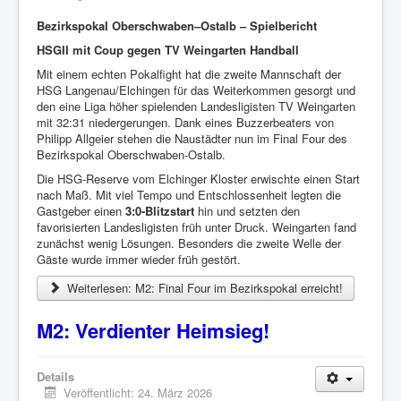
Bezirkspokal Oberschwaben–Ostalb – Spielbericht
HSGII mit Coup gegen TV Weingarten Handball
Mit einem echten Pokalfight hat die zweite Mannschaft der
HSG Langenau/Elchingen für das Weiterkommen gesorgt und
den eine Liga höher spielenden Landesligisten TV Weingarten
mit 32:31 niedergerungen. Dank eines Buzzerbeaters von
Philipp Allgeier stehen die Naustädter nun im Final Four des
Bezirkspokal Oberschwaben-Ostalb.
Die HSG-Reserve vom Elchinger Kloster erwischte einen Start
nach Maß. Mit viel Tempo und Entschlossenheit legten die
Gastgeber einen
3:0-Blitzstart
hin und setzten den
favorisierten Landesligisten früh unter Druck. Weingarten fand
zunächst wenig Lösungen. Besonders die zweite Welle der
Gäste wurde immer wieder früh gestört.
Weiterlesen: M2: Final Four im Bezirkspokal erreicht!
M2: Verdienter Heimsieg!
Details
Veröffentlicht: 24. März 2026