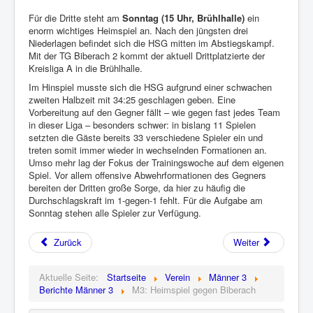
Für die Dritte steht am
Sonntag (15 Uhr, Brühlhalle)
ein
enorm wichtiges Heimspiel an. Nach den jüngsten drei
Niederlagen befindet sich die HSG mitten im Abstiegskampf.
Mit der TG Biberach 2 kommt der aktuell Drittplatzierte der
Kreisliga A in die Brühlhalle.
Im Hinspiel musste sich die HSG aufgrund einer schwachen
zweiten Halbzeit mit 34:25 geschlagen geben. Eine
Vorbereitung auf den Gegner fällt – wie gegen fast jedes Team
in dieser Liga – besonders schwer: in bislang 11 Spielen
setzten die Gäste bereits 33 verschiedene Spieler ein und
treten somit immer wieder in wechselnden Formationen an.
Umso mehr lag der Fokus der Trainingswoche auf dem eigenen
Spiel. Vor allem offensive Abwehrformationen des Gegners
bereiten der Dritten große Sorge, da hier zu häufig die
Durchschlagskraft im 1-gegen-1 fehlt. Für die Aufgabe am
Sonntag stehen alle Spieler zur Verfügung.
Zurück
Weiter
Aktuelle Seite:
Startseite
Verein
Männer 3
Berichte Männer 3
M3: Heimspiel gegen Biberach