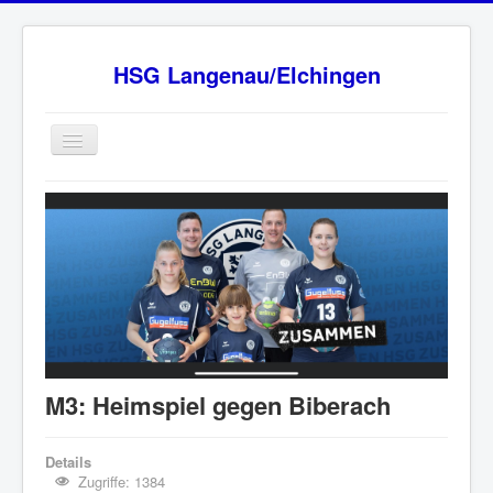
HSG Langenau/Elchingen
Home
BW Oberliga Staffel 2
Verein
Sponsoren
HSG - Fanshop
News
M3: Heimspiel gegen Biberach
Ansprechpartner
Impressum
Details
Zugriffe: 1384