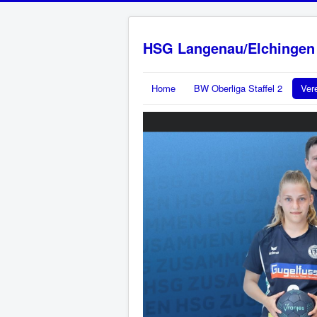
HSG Langenau/Elchingen
Home
BW Oberliga Staffel 2
Ver