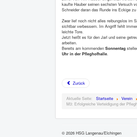
kaufte Hauber seinen sechsten Versuch vom
Schneider daran das Runde ins Eckige zu 
Zwar lief noch nicht alles reibungslos im
sichtbar verbessern. Im Angriff fehlt imm
leichte Tore.
Jetzt heißt es für den Jarl und seine get
arbeiten.
Bereits am kommenden
Sonnentag
stelle
Uhr in der Pfleghofhalle
.
Zurück
Aktuelle Seite:
Startseite
Verein
M3: Erfolgreiche Verteidigung der Pflegh
© 2026 HSG Langenau/Elchingen