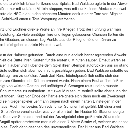
 erste wirklich brisante Szene des Spiels. Bad Waldsee agierte in der Abwe
Müller nur mit unfairen Mitteln stoppen, was mit nur kleinem Abstand zu zwei
nnte die HSG sich in den nächsten Minuten dank starker Tore von Allgaier,
Schildwall einen 6 Tore Vorsprung erarbeiten.
z und Euchner direkte Worte an ihre Krieger. Trotz der Führung war man
n Leistung. Zu viele unnötige Tore und liegen gelassenen Chancen ließen die
im Glauben, an diesem Tag Punkte aus der Pfleghofhölle entführen zu
n Insichgehen startete Halbzeit zwei.
te in der Halbzeit gefunden. Durch eine nun endlich härter agierenden Abwehr
t die Dritte ihren Kasten für die ersten 6 Minuten sauber. Erneut waren es
llgaier, Hauber und Huber die dem Spiel ihren Stempel aufdrückten uns so stan
Gäste sollten sich aber noch nicht geschlagen geben. Bad Waldsee schaffte e
elzug Tore zu erzielen. Auch Jarl Renz höchstpersönlich sollte sich den
er zum Obersten der Dritten ernannt wurde. Nach einem Foul an ihm ließ er
folgt von wüsten Gesten und unflätigen Äußerungen raus und so musste
 Schlimmeres zu verhindern. Mit zwei Minuten im Verließ sollte aber auch der
rt finden. Kurz vor Ende der Partie ereignete sich dann noch ein Zweikampf
d sein Gegenspieler Lehmann trugen nach einem harten Einsteigen in der
aus. Auch hier bewies Schiedsrichter Schuller Feingefühl. Mit einer zwei
e Streithähne voneinander, was vor allem bei Tim Hauber für Staunen sorgte
n. Kurz vor Schluss stand auf der Anzeigetafel eine große rote 29 und die
ngriff später erarbeitete man sich einen 7-Meter Strafwurf, welcher wie scho
sollte. Doch dann geschah das unvermeidliche. Der Hüter aus Bad Waldsee