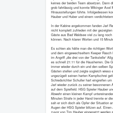
keines der beiden Team absetzen. Dann die
grob fahrlässig und konnte Wikinger Axel 
Hinausstellungen führte. Infolgedessen ko
Hauber und Huber und einem verdichtetem 
In der Kabine angekommen fanden Jarl Ren
nicht komplett zufrieden mit der gezeigte
Gäste aus Bad Waldsee viel zu lang noch 
können. Nach klaren Worten und 15 Minute
Es schien als hätte man die richtigen Wor
und dem eingewechseltem Keeper Rasch hiel
im Angriff „die drei von der Tankstelle“ A
es schnell 21:11 für die Hausherren. Die 
immer wieder durch ein und den selben Spi
Gästen stellen und zeigte sogleich wieso 
ungezügelt seinen harten Kampfschrei ge
Schiedsrichter Schuller hart eingreifen um
Jarl wieder zurück zu seiner besonnenen A
auf dem Spielfeld. HSG Spieler Hauber un
Abwehr einen kleinen Kampf untereinander 
Minuten Strafe in jeder Hand trennte er di
sah er sich doch als Opfer der Situation a
Augen der HSG Spieler blitzen auf. Einen A
zuvor von Tim Hauber eingenetzt werden 