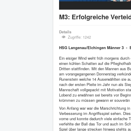
M3: Erfolgreiche Vertei
Details
Zugriffe: 1242
HSG Langenau/Elchingen Männer 3 - 
Ein eisiger Wind weht früh morgens durch
einen kühlen Schatten auf die Pfleghofhall
Dritten stattfinden. Mit den Mannen aus B
am vorangegangenen Donnerstag verkünde
Runenstein welche 14 Auserwählten sie a
nach der ersten Pleite im Jahr nun als S
Mannschaft vollgepackt mit Motivation star
Lobend zu erwähnen sei bereits vor Begin
krümmen zu müssen gewann er souverän un
Von Anfang war war die Marschrichtung in 
Verbesserung im Angriffsspiel sehen. Die
vorne und konnte dadurch viele einfache T
verfehlte der Ball das Tor und auch im Sc
Spiel über lange strecken hinweg stehts a