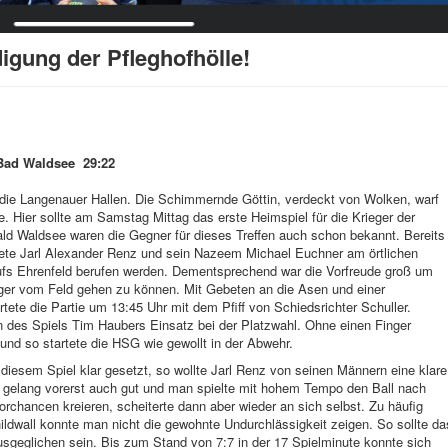
digung der Pfleghofhölle!
Bad Waldsee 29:22
 die Langenauer Hallen. Die Schimmernde Göttin, verdeckt von Wolken, warf
e. Hier sollte am Samstag Mittag das erste Heimspiel für die Krieger der
ald Waldsee waren die Gegner für dieses Treffen auch schon bekannt. Bereits
te Jarl Alexander Renz und sein Nazeem Michael Euchner am örtlichen
ufs Ehrenfeld berufen werden. Dementsprechend war die Vorfreude groß um
ieger vom Feld gehen zu können. Mit Gebeten an die Asen und einer
tete die Partie um 13:45 Uhr mit dem Pfiff von Schiedsrichter Schuller.
n des Spiels Tim Haubers Einsatz bei der Platzwahl. Ohne einen Finger
d so startete die HSG wie gewollt in der Abwehr.
diesem Spiel klar gesetzt, so wollte Jarl Renz von seinen Männern eine klare
s gelang vorerst auch gut und man spielte mit hohem Tempo den Ball nach
orchancen kreieren, scheiterte dann aber wieder an sich selbst. Zu häufig
hildwall konnte man nicht die gewohnte Undurchlässigkeit zeigen. So sollte da
usgeglichen sein. Bis zum Stand von 7:7 in der 17 Spielminute konnte sich