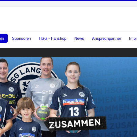
ein
Sponsoren
HSG - Fanshop
News
Ansprechpartner
Imp