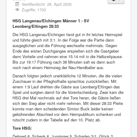
Veröffentlicht: 28. April 2025
Zugriffe: 1703
HSG Langenau/Elchingen Männer 1 - SV
Leonberg/Eltingen 28:33
Die HSG Langenau/Elchingen fand gut in ihr letztes Heimspiel
und führte gleich mit 3:1. In der Folge war die Partie dann
ausgeglichen und die Führung wechselte mehrmals. Gegen
Ende des ersten Durchganges erspielten sich die Gastgeber
dann Vorteile und nahmen eine 15:14 mit in die Halbzeitpause.
Bis zur 19:17 Führung nach 36 Minuten sah es dann auch
noch nach einem Heimsieg der Nau-Handballer aus.
Danach folgten jedoch unerklärliche 12 Minuten, die die vielen
Zuschauer in der Pfleghofhalle sprachlos zurückließen. Mit
einem 1:9 Lauf drehten die Gäste aus Leonberg/Eltingen das
Spiel und sorgten damit für die Vorentscheidung. Zwar kam die
HSG drei Mal nochmals auf drei Tore heran, die Gäste ließen
sich den Sieg aber nicht mehr nehmen. Mit dieser 28:33 Pleite
konnte man dem scheidenden Simion Buck leider keinen
gebührenden Abschied vor dem Heimpublikum schenken und
rutscht zudem in der Tabelle auf den 10. Platz ab.
Tore HSG:
Dehnert 6, Schenk 6, Junginger 5, Schaden 3/1, Glück 2,