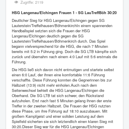
Zugriffe: 2119
HSG Langenau/Elchingen Frauen 1 - SG LauTreffBöh 30:20
Deutlicher Sieg für HSG Langenau/Elchingen gegen SG
Lauterstein/Treffelhausen/BöhmenkirchIn einem spannenden
Handballspiel setzten sich die Frauen der HSG
Langenau/Elchingen deutlich gegen die SG
Lauterstein/Treffelhausen/Böhmenkirch durch. Das Spiel
begann vielversprechend für die HSG, die nach 7 Minuten
bereits mit 5:2 in Führung ging. Doch die SG LTB kämpfte sich
zurück und übernahm nach einem 4:0 Lauf mit 5:6 erstmals die
Führung.
Die HSG ließ sich davon nicht entmutigen und startete selbst
einen 6:0 Lauf, der ihnen eine komfortable 11:6 Führung
verschaffte. Diese Führung konnten die Gegnerinnen bis zur
Halbzeit (13:9) nicht mehr einholen.Auch nach dem
Seitenwechsel behielt die HSG Langenau/Elchingen die
Oberhand. Die SG LTB tat sich schwer, den Rückstand
aufzuholen. Erst nach fast 5 Minuten gelang ihnen der erste
Treffer in der zweiten Halbzeit. Die Frauen der HSG nutzten
diese Phase, um ihre Führung auf 18:10 auszubauen. Mit
großem Kampfgeist und einer soliden Leistung auf dem
Spielfeld sicherten sie sich letztendlich einen klaren Sieg mit
30:20.Dieser Sieg war für die HSG Langenau/Elchingen