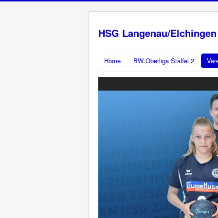
HSG Langenau/Elchingen
Home
BW Oberliga Staffel 2
Ver