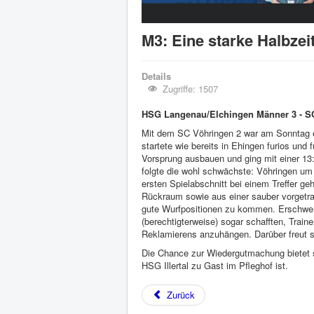
M3: Eine starke Halbzeit
Details
Zugriffe: 1507
HSG Langenau/Elchingen Männer 3 - S
Mit dem SC Vöhringen 2 war am Sonntag ei
startete wie bereits in Ehingen furios und
Vorsprung ausbauen und ging mit einer 13:6
folgte die wohl schwächste: Vöhringen um 
ersten Spielabschnitt bei einem Treffer ge
Rückraum sowie aus einer sauber vorgetr
gute Wurfpositionen zu kommen. Erschwer
(berechtigterweise) sogar schafften, Traine
Reklamierens anzuhängen. Darüber freut 
Die Chance zur Wiedergutmachung bietet 
HSG Illertal zu Gast im Pfleghof ist.
Zurück