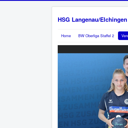
HSG Langenau/Elchingen
Home
BW Oberliga Staffel 2
Ver