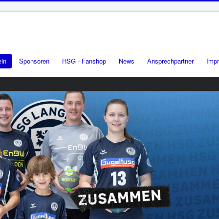
ein
Sponsoren
HSG - Fanshop
News
Ansprechpartner
Imp