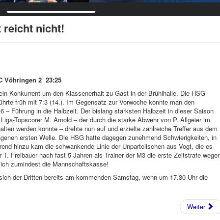
 reicht nicht!
C Vöhringen 2 23:25
n Konkurrent um den Klassenerhalt zu Gast in der Brühlhalle. Die HSG
 führte früh mit 7:3 (14.). Im Gegensatz zur Vorwoche konnte man den
 – Führung in die Halbzeit. Der bislang stärksten Halbzeit in dieser Saison
Liga-Topscorer M. Arnold – der durch die starke Abwehr von P. Allgeier im
halten werden konnte – drehte nun auf und erzielte zahlreiche Treffer aus dem
agenen ersten Welle. Die HSG hatte dagegen zunehmend Schwierigkeiten, in
end hinzu kam die schwankende Linie der Unparteiischen aus Vogt, die es
r T. Freibauer nach fast 5 Jahren als Trainer der M3 die erste Zeitstrafe wege
sich zumindest die Mannschaftskasse!
sich der Dritten bereits am kommenden Samstag, wenn um 17.30 Uhr die
Weiter