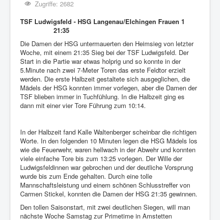
Zugriffe: 2682
TSF Ludwigsfeld - HSG Langenau/Elchingen Frauen 1
21:35
Die Damen der HSG untermauerten den Heimsieg von letzter
Woche, mit einem 21:35 Sieg bei der TSF Ludwigsfeld. Der
Start in die Partie war etwas holprig und so konnte in der
5.Minute nach zwei 7-Meter Toren das erste Feldtor erzielt
werden. Die erste Halbzeit gestaltete sich ausgeglichen, die
Mädels der HSG konnten immer vorlegen, aber die Damen der
TSF blieben immer in Tuchfühlung. In die Halbzeit ging es
dann mit einer vier Tore Führung zum 10:14.
In der Halbzeit fand Kalle Waltenberger scheinbar die richtigen
Worte. In den folgenden 10 Minuten legen die HSG Mädels los
wie die Feuerwehr, waren hellwach in der Abwehr und konnten
viele einfache Tore bis zum 13:25 vorlegen. Der Wille der
Ludwigsfeldinnen war gebrochen und der deutliche Vorsprung
wurde bis zum Ende gehalten. Durch eine tolle
Mannschaftsleistung und einem schönen Schlusstreffer von
Carmen Stickel, konnten die Damen der HSG 21:35 gewinnen.
Den tollen Saisonstart, mit zwei deutlichen Siegen, will man
nächste Woche Samstag zur Primetime in Amstetten