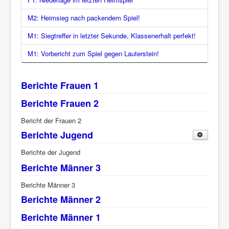
M2: Heimsieg nach packendem Spiel!
M1: Siegtreffer in letzter Sekunde, Klassenerhalt perfekt!
M1: Vorbericht zum Spiel gegen Lauterstein!
Berichte Frauen 1
Berichte Frauen 2
Bericht der Frauen 2
Berichte Jugend
Berichte der Jugend
Berichte mJugend A
Berichte Männer 3
Berichte der mJugend A
Berichte Männer 3
Berichte mJugend B
Berichte Männer 2
Berichte Männer 1
Berichte der mJugend B