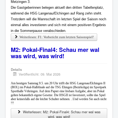
Metzingen 3.
Die Gastgeberinnen belegen aktuell den dritten Tabellenplatz,
während die HSG Langenau/Elchingen auf Rang zehn steht.
Trotzdem will die Mannschaft im letzten Spiel der Saison noch
einmal alles investieren und sich mit einem positiven Ergebnis
in die Sommerpause verabschieden.
Weiterlesen: F1: Vorbericht zum letzten Saisonspiel!
M2: Pokal-Final4: Schau mer wal
was wird, was wird!
Details
Veröffentlicht: 09. Mai 2026
Am heutigen Samstag 9.5. um 20 Uhr trifft die HSG Langenau/Elchingen II
(BOL) im Pokal-Halbfinale auf die TSG Ehingen (Bezirksliga) im Sportpark
Sporthalle Vöhringen. Auf dem Papier eine lösbare Aufgabe, aber im Pokal
gelten bekanntlich eigene Gesetze. Die HSGII ist favorisiert, sollte das Spiel
aber keinesfalls auf die leichte Schulter nehmen. ..Und werden Sie auch nicht
!!!
Weiterlesen: M2: Pokal-Final4: Schau mer wal was
wird, was wird!