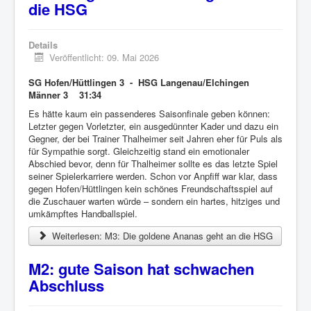
die HSG
Details
Veröffentlicht: 09. Mai 2026
SG Hofen/Hüttlingen 3 - HSG Langenau/Elchingen
Männer 3 31:34
Es hätte kaum ein passenderes Saisonfinale geben können:
Letzter gegen Vorletzter, ein ausgedünnter Kader und dazu ein
Gegner, der bei Trainer Thalheimer seit Jahren eher für Puls als
für Sympathie sorgt. Gleichzeitig stand ein emotionaler
Abschied bevor, denn für Thalheimer sollte es das letzte Spiel
seiner Spielerkarriere werden. Schon vor Anpfiff war klar, dass
gegen Hofen/Hüttlingen kein schönes Freundschaftsspiel auf
die Zuschauer warten würde – sondern ein hartes, hitziges und
umkämpftes Handballspiel.
Weiterlesen: M3: Die goldene Ananas geht an die HSG
M2: gute Saison hat schwachen
Abschluss