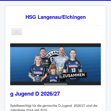
HSG Langenau/Elchingen
Home
BW Oberliga Staffel 2
Verein
Sponsoren
HSG - Fanshop
News
g Jugend D 2026/27
Ansprechpartner
Impressum
Spielberechtigt für die gemischte D-Jugend 2026/27 sind die
Jahrgänge 2014 und 2015