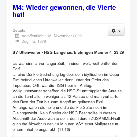
M4: Wieder gewonnen, die Vierte
hat!
Details
Veröffentlicht: 16. November 2022
Zugriffe: 1979
SV Uttenweiler - HSG Langenau/Elchingen Männer 4 23:29
Es war einmal vor langer Zeit, in einem weit, weit entfernten
Dorf…
… eine Dunkle Bedrohung lag über dem idyllischen im Outer
Rim befindlichen Uttenweiler, denn unter der Order des
Imperators Orth war die HSG Fear im Anflug.
Völlig unerwartet schafften die HSG-Sturmtruppler die Anreise
an die Turnhalle in weniger als 12 Parsec und man verharrte
den Rest der Zeit bis zum Angriff im gefliesten Exil.
Anfangs waren die helle und die dunkle Seite noch im
Gleichgewicht. Kein Spieler der HSG Fear sollte in diesem
Abschnitt der Auserwählte sein, denn durch ZUSAMMENhalt
glich die Abwehr in den 10 Minuten VSY einer Müllpresse in
einem Inhaftierungstrakt. (11:16)