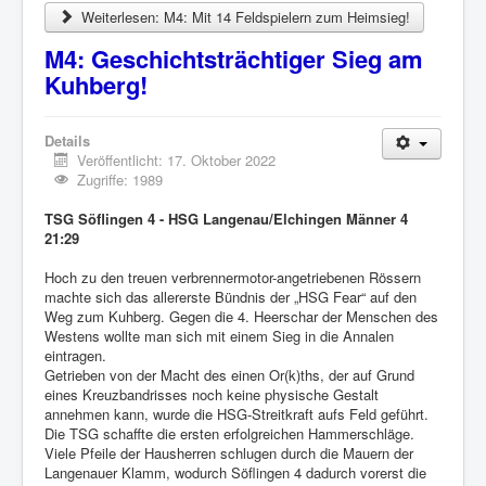
Weiterlesen: M4: Mit 14 Feldspielern zum Heimsieg!
M4: Geschichtsträchtiger Sieg am
Kuhberg!
Details
Veröffentlicht: 17. Oktober 2022
Zugriffe: 1989
TSG Söflingen 4 - HSG Langenau/Elchingen Männer 4
21:29
Hoch zu den treuen verbrennermotor-angetriebenen Rössern
machte sich das allererste Bündnis der „HSG Fear“ auf den
Weg zum Kuhberg. Gegen die 4. Heerschar der Menschen des
Westens wollte man sich mit einem Sieg in die Annalen
eintragen.
Getrieben von der Macht des einen Or(k)ths, der auf Grund
eines Kreuzbandrisses noch keine physische Gestalt
annehmen kann, wurde die HSG-Streitkraft aufs Feld geführt.
Die TSG schaffte die ersten erfolgreichen Hammerschläge.
Viele Pfeile der Hausherren schlugen durch die Mauern der
Langenauer Klamm, wodurch Söflingen 4 dadurch vorerst die