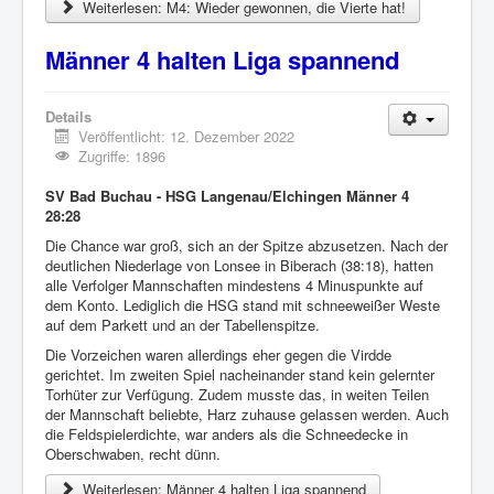
Weiterlesen: M4: Wieder gewonnen, die Vierte hat!
Männer 4 halten Liga spannend
Details
Veröffentlicht: 12. Dezember 2022
Zugriffe: 1896
SV Bad Buchau - HSG Langenau/Elchingen Männer 4
28:28
Die Chance war groß, sich an der Spitze abzusetzen. Nach der
deutlichen Niederlage von Lonsee in Biberach (38:18), hatten
alle Verfolger Mannschaften mindestens 4 Minuspunkte auf
dem Konto. Lediglich die HSG stand mit schneeweißer Weste
auf dem Parkett und an der Tabellenspitze.
Die Vorzeichen waren allerdings eher gegen die Virdde
gerichtet. Im zweiten Spiel nacheinander stand kein gelernter
Torhüter zur Verfügung. Zudem musste das, in weiten Teilen
der Mannschaft beliebte, Harz zuhause gelassen werden. Auch
die Feldspielerdichte, war anders als die Schneedecke in
Oberschwaben, recht dünn.
Weiterlesen: Männer 4 halten Liga spannend