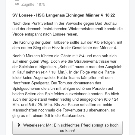
Zugriffe: 1875
SV Lonsee - HSG Langenau/Elchingen Männer 4 18:22
Nach dem Punktverlust in der Vorwoche gegen Bad Buchau
und der dennoch feststehenden Wintermeisterschaft konnte die
Virdde entspannt nach Lonsee reisen.
Die Krönung der guten Halbserie sollte auf der Alb erfolgen, mit
dem ersten Sieg ohne Harz in der Geschichte der Männer 4.
Nach 9 Minuten führten die Gäste mit 2:4 und man sah sich
auf einen guten Weg. Doch wie die Straßenverhältnisse war
der Spielstand trügerisch. „Schnell“ musste man den Ausgleich
in Kauf nehmen (4:4 / 18. Min.). In der Folge war die Partie
leider keine Augenweide. Beide Teams kämpften mit dem
Harzfreien Spielgerät. Die Torhüter dominierten das
Spielgeschehen die sich mit einigen schönen Paraden auf
beiden Seiten des Spielfeldes auszeichnen konnten. So blieb
auch der Spielstand weiter niedrig und ausgeglichen (6:6 / 24.
Min. und 8:8 / 28. Min). Bis zur Pause schafften es beide
Mannschaften nochmals die Torverhüter zu überwinden, so
ging es mit einem 9:9 in die Katakomben.
Weiterlesen: M4: Ein schlechtes Pferd springt so hoch
es kann!