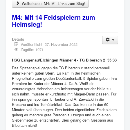
Weiterlesen: M4: Mit Links zum Sieg!
M4: Mit 14 Feldspielern zum
Heimsieg!
Details
Veröffentlicht: 27. November 2022
Zugriffe: 1971
HSG Langenau/Elchingen Männer 4 - TG Biberach 2 35:33
Das Spitzenspiel gegen die TG Biberach 2 stand personell
unter keinem guten Stern. Es kam in der heimischen
Pfleghofhalle zum großen Debütantenball. 5 Spieler gaben Ihre
Premiere im Kader der Männer 4. Da A. Weiß ein
verunreinigtes Hähnchen am Imbisswagen vor der Halle zu
sich nahm, musste er kurzfristig mit Magen-Darm passen. Für
ihn sprangen spontan T. Hauber und A. Zawatzki in die
Bresche und ins Torhütertrikot. Das Duo konnte in den 60
Minuten voll überzeugen. Den beiden eigentlichen Feldspielern
gelang es mehrere gute Paraden zu zeigen und auch einen
Siebenmeter zu entschärfen. Dies gelang dem Gespann aus
Biberach nicht!