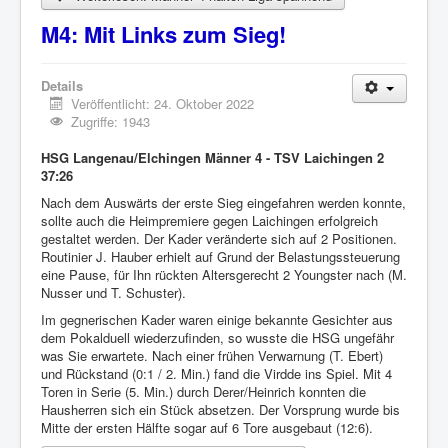
M4: Mit Links zum Sieg!
Details
Veröffentlicht: 24. Oktober 2022
Zugriffe: 1943
HSG Langenau/Elchingen Männer 4 - TSV Laichingen 2
37:26
Nach dem Auswärts der erste Sieg eingefahren werden konnte,
sollte auch die Heimpremiere gegen Laichingen erfolgreich
gestaltet werden. Der Kader veränderte sich auf 2 Positionen.
Routinier J. Hauber erhielt auf Grund der Belastungssteuerung
eine Pause, für Ihn rückten Altersgerecht 2 Youngster nach (M.
Nusser und T. Schuster).
Im gegnerischen Kader waren einige bekannte Gesichter aus
dem Pokalduell wiederzufinden, so wusste die HSG ungefähr
was Sie erwartete. Nach einer frühen Verwarnung (T. Ebert)
und Rückstand (0:1 / 2. Min.) fand die Virdde ins Spiel. Mit 4
Toren in Serie (5. Min.) durch Derer/Heinrich konnten die
Hausherren sich ein Stück absetzen. Der Vorsprung wurde bis
Mitte der ersten Hälfte sogar auf 6 Tore ausgebaut (12:6).