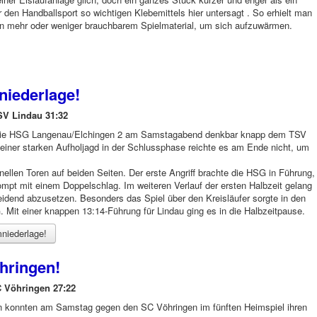
 den Handballsport so wichtigen Klebemittels hier untersagt . So erhielt man
n mehr oder weniger brauchbarem Spielmaterial, um sich aufzuwärmen.
niederlage!
SV Lindau 31:32
h die HSG Langenau/Elchingen 2 am Samstagabend denkbar knapp dem TSV
einer starken Aufholjagd in der Schlussphase reichte es am Ende nicht, um
ellen Toren auf beiden Seiten. Der erste Angriff brachte die HSG in Führung,
mpt mit einem Doppelschlag. Im weiteren Verlauf der ersten Halbzeit gelang
idend abzusetzen. Besonders das Spiel über den Kreisläufer sorgte in den
Mit einer knappen 13:14-Führung für Lindau ging es in die Halbzeitpause.
niederlage!
hringen!
 Vöhringen 27:22
 konnten am Samstag gegen den SC Vöhringen im fünften Heimspiel ihren