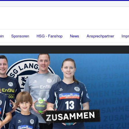
ein
Sponsoren
HSG - Fanshop
News
Ansprechpartner
Imp