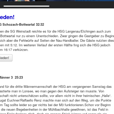
ieden!
 Schozach-Bottwartal 32:32
en die SG Weinstadt reichte es für die HSG Langenau/Elchingen auch zum
ottwartal nur zu einem Unentschieden. Zwar gingen die Gastgeber zu Begin
sich aber die Fehlwürfe auf Seiten der Nau-Handballer. Die Gäste nutzten dies
n mit 5:12. Im weiteren Verlauf der ersten Hälfte fing sich die HSG jedoch
um 16:17 verkürzen.
ieden!
änner 3 25:23
and für die dritte Männermannschaft der HSG am vergangenen Samstag das
 gastierte man in Lonsee, wo man gegen den Aufsteiger ran musste. Von
haft nicht unterschätzen sollte, vor allem nicht in ihrer heimischen „Halle“.
nougat Euchner/Raffaello Renz machte man sich auf den Weg, um die Punkte
Tag sollte leider so gar nichts bei der M3 funktionieren.Schon vor Beginn
 die neuen Begebenheiten in der Mühlbachhalle gewöhnen, ist das Feld in
einer Eislaufanlage glich, doch ein ganzes Stück kürzer und enger als ein