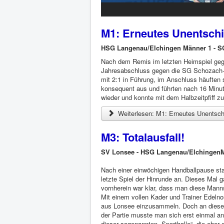
M1: Erneutes Unentsch
HSG Langenau/Elchingen Männer 1 - SG
Nach dem Remis im letzten Heimspiel geg
Jahresabschluss gegen die SG Schozach-B
mit 2:1 in Führung, im Anschluss häuften 
konsequent aus und führten nach 16 Minute
wieder und konnte mit dem Halbzeitpfiff z
Weiterlesen: M1: Erneutes Unentsch
M3: Totalausfall!
SV Lonsee - HSG Langenau/ElchingenM
Nach einer einwöchigen Handballpause st
letzte Spiel der Hinrunde an. Dieses Mal
vornherein war klar, dass man diese Mannsc
Mit einem vollen Kader und Trainer Edel
aus Lonsee einzusammeln. Doch an diesem 
der Partie musste man sich erst einmal an
dieser sogenannten „Sporthalle“, die eher 