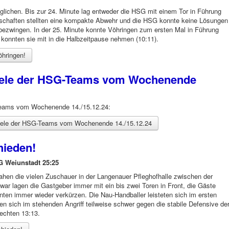
eglichen. Bis zur 24. Minute lag entweder die HSG mit einem Tor in Führung
schaften stellten eine kompakte Abwehr und die HSG konnte keine Lösungen
 bezwingen. In der 25. Minute konnte Vöhringen zum ersten Mal in Führung
konnten sie mit in die Halbzeitpause nehmen (10:11).
öhringen!
piele der HSG-Teams vom Wochenende
-Teams vom Wochenende 14./15.12.24:
piele der HSG-Teams vom Wochenende 14./15.12.24
hieden!
 Weiunstadt 25:25
ahen die vielen Zuschauer in der Langenauer Pfleghofhalle zwischen der
r lagen die Gastgeber immer mit ein bis zwei Toren in Front, die Gäste
nnten immer wieder verkürzen. Die Nau-Handballer leisteten sich im ersten
n sich im stehenden Angriff teilweise schwer gegen die stabile Defensive de
echten 13:13.