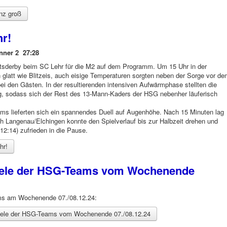
nz groß
hr!
nner 2 27:28
sderby beim SC Lehr für die M2 auf dem Programm. Um 15 Uhr in der
n glatt wie Blitzeis, auch eisige Temperaturen sorgten neben der Sorge vor d
 bei den Gästen. In der resultierenden intensiven Aufwärmphase stellten die
g, sodass sich der Rest des 13-Mann-Kaders der HSG nebenher läuferisch
ms lieferten sich ein spannendes Duell auf Augenhöhe. Nach 15 Minuten lag
h Langenau/Elchingen konnte den Spielverlauf bis zur Halbzeit drehen und
12:14) zufrieden in die Pause.
hr!
piele der HSG-Teams vom Wochenende
ams am Wochenende 07./08.12.24:
piele der HSG-Teams vom Wochenende 07./08.12.24