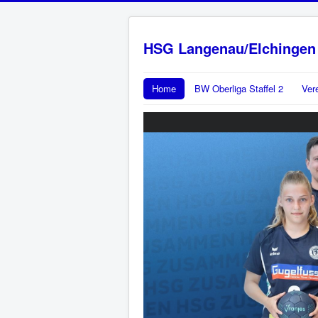
HSG Langenau/Elchingen
Home
BW Oberliga Staffel 2
Ver