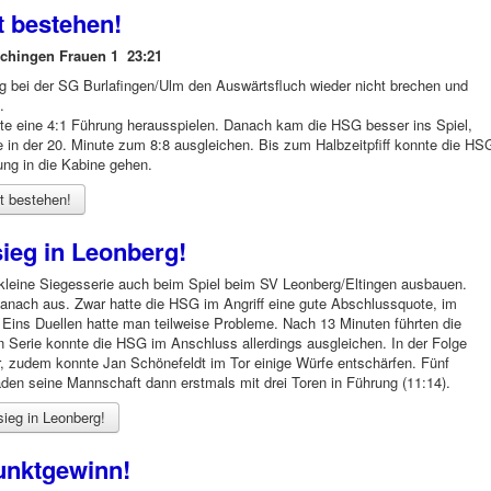
t bestehen!
chingen Frauen 1 23:21
 bei der SG Burlafingen/Ulm den Auswärtsfluch wieder nicht brechen und
.
nnte eine 4:1 Führung herausspielen. Danach kam die HSG besser ins Spiel,
e in der 20. Minute zum 8:8 ausgleichen. Bis zum Halbzeitpfiff konnte die HS
ung in die Kabine gehen.
t bestehen!
ieg in Leonberg!
kleine Siegesserie auch beim Spiel beim SV Leonberg/Eltingen ausbauen.
danach aus. Zwar hatte die HSG im Angriff eine gute Abschlussquote, im
Eins Duellen hatte man teilweise Probleme. Nach 13 Minuten führten die
in Serie konnte die HSG im Anschluss allerdings ausgleichen. In der Folge
r, zudem konnte Jan Schönefeldt im Tor einige Würfe entschärfen. Fünf
den seine Mannschaft dann erstmals mit drei Toren in Führung (11:14).
ieg in Leonberg!
unktgewinn!