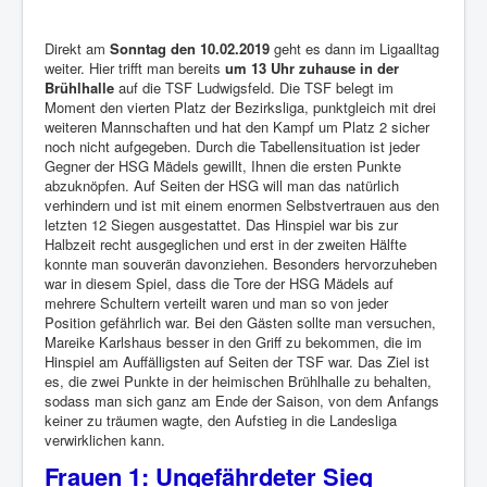
Direkt am
Sonntag den 10.02.2019
geht es dann im Ligaalltag
weiter. Hier trifft man bereits
um 13 Uhr zuhause in der
Brühlhalle
auf die TSF Ludwigsfeld. Die TSF belegt im
Moment den vierten Platz der Bezirksliga, punktgleich mit drei
weiteren Mannschaften und hat den Kampf um Platz 2 sicher
noch nicht aufgegeben. Durch die Tabellensituation ist jeder
Gegner der HSG Mädels gewillt, Ihnen die ersten Punkte
abzuknöpfen. Auf Seiten der HSG will man das natürlich
verhindern und ist mit einem enormen Selbstvertrauen aus den
letzten 12 Siegen ausgestattet. Das Hinspiel war bis zur
Halbzeit recht ausgeglichen und erst in der zweiten Hälfte
konnte man souverän davonziehen. Besonders hervorzuheben
war in diesem Spiel, dass die Tore der HSG Mädels auf
mehrere Schultern verteilt waren und man so von jeder
Position gefährlich war. Bei den Gästen sollte man versuchen,
Mareike Karlshaus besser in den Griff zu bekommen, die im
Hinspiel am Auffälligsten auf Seiten der TSF war. Das Ziel ist
es, die zwei Punkte in der heimischen Brühlhalle zu behalten,
sodass man sich ganz am Ende der Saison, von dem Anfangs
keiner zu träumen wagte, den Aufstieg in die Landesliga
verwirklichen kann.
Frauen 1: Ungefährdeter Sieg