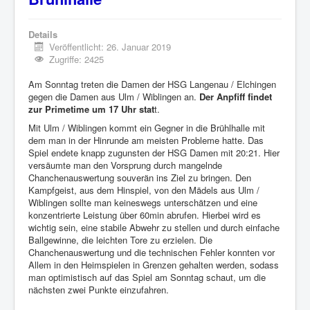
Details
Veröffentlicht: 26. Januar 2019
Zugriffe: 2425
Am Sonntag treten die Damen der HSG Langenau / Elchingen
gegen die Damen aus Ulm / Wiblingen an.
Der Anpfiff findet
zur Primetime um 17 Uhr stat
t.
Mit Ulm / Wiblingen kommt ein Gegner in die Brühlhalle mit
dem man in der Hinrunde am meisten Probleme hatte. Das
Spiel endete knapp zugunsten der HSG Damen mit 20:21. Hier
versäumte man den Vorsprung durch mangelnde
Chanchenauswertung souverän ins Ziel zu bringen. Den
Kampfgeist, aus dem Hinspiel, von den Mädels aus Ulm /
Wiblingen sollte man keineswegs unterschätzen und eine
konzentrierte Leistung über 60min abrufen. Hierbei wird es
wichtig sein, eine stabile Abwehr zu stellen und durch einfache
Ballgewinne, die leichten Tore zu erzielen. Die
Chanchenauswertung und die technischen Fehler konnten vor
Allem in den Heimspielen in Grenzen gehalten werden, sodass
man optimistisch auf das Spiel am Sonntag schaut, um die
nächsten zwei Punkte einzufahren.