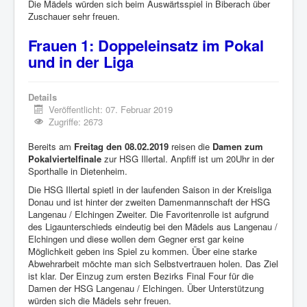
Die Mädels würden sich beim Auswärtsspiel in Biberach über
Zuschauer sehr freuen.
Frauen 1: Doppeleinsatz im Pokal
und in der Liga
Details
Veröffentlicht: 07. Februar 2019
Zugriffe: 2673
Bereits am
Freitag den 08.02.2019
reisen die
Damen zum
Pokalviertelfinale
zur HSG Illertal. Anpfiff ist um 20Uhr in der
Sporthalle in Dietenheim.
Die HSG Illertal spietl in der laufenden Saison in der Kreisliga
Donau und ist hinter der zweiten Damenmannschaft der HSG
Langenau / Elchingen Zweiter. Die Favoritenrolle ist aufgrund
des Ligaunterschieds eindeutig bei den Mädels aus Langenau /
Elchingen und diese wollen dem Gegner erst gar keine
Möglichkeit geben ins Spiel zu kommen. Über eine starke
Abwehrarbeit möchte man sich Selbstvertrauen holen. Das Ziel
ist klar. Der Einzug zum ersten Bezirks Final Four für die
Damen der HSG Langenau / Elchingen. Über Unterstützung
würden sich die Mädels sehr freuen.