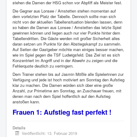
stehen die Damen der HSG schon vor Abpfiff als Meister fest.
Die Gegner aus Lonsee / Amstetten stehen momentan auf
dem vorletzten Platz der Tabelle. Dennoch sollte man sich
nicht von der aktuellen Tabellensituation blenden lassen, denn
so haben die Damen aus Lonsee / Amstetten das letzte Spiel
gewinnen können und liegen auch nur vier Punkte hinter dem
Tabellendritten. Die Gäste werden mit großer Sicherheit alles
daran setzen um Punkte für den Abstiegskampf zu sammeln.
Auf Seiten der Gastgeber möchte man einiges besser machen,
wie im Spiel gegen die TSF Ludwigsfeld. Das Ziel ist es sich
Konzentriert im Angriff und in der Abwehr zu zeigen und die
Fehlerquote deutlich zu verringern.
Dem Trainer stehen bis auf Jasmin Mößle alle Spielerinnen zur
Verfügung und jede ist hoch motiviert am Sonntag den Aufstieg
klar zu machen. Die Damen würden sich über eine große
Anzahl, zur Primetime am Sonntag, an Zuschauer freuen, mit
denen man nach dem Spiel hoffentlich auf den Aufstieg
anstoßen kann.
Frauen 1: Aufstieg fast perfekt !
Details
Veröffentlicht: 13. Februar 2019