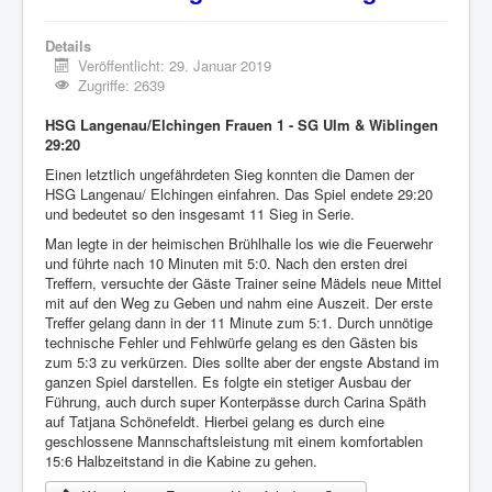
Details
Veröffentlicht: 29. Januar 2019
Zugriffe: 2639
HSG Langenau/Elchingen Frauen 1 - SG Ulm & Wiblingen
29:20
Einen letztlich ungefährdeten Sieg konnten die Damen der
HSG Langenau/ Elchingen einfahren. Das Spiel endete 29:20
und bedeutet so den insgesamt 11 Sieg in Serie.
Man legte in der heimischen Brühlhalle los wie die Feuerwehr
und führte nach 10 Minuten mit 5:0. Nach den ersten drei
Treffern, versuchte der Gäste Trainer seine Mädels neue Mittel
mit auf den Weg zu Geben und nahm eine Auszeit. Der erste
Treffer gelang dann in der 11 Minute zum 5:1. Durch unnötige
technische Fehler und Fehlwürfe gelang es den Gästen bis
zum 5:3 zu verkürzen. Dies sollte aber der engste Abstand im
ganzen Spiel darstellen. Es folgte ein stetiger Ausbau der
Führung, auch durch super Konterpässe durch Carina Späth
auf Tatjana Schönefeldt. Hierbei gelang es durch eine
geschlossene Mannschaftsleistung mit einem komfortablen
15:6 Halbzeitstand in die Kabine zu gehen.