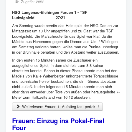
Zugriffe: 2852
HSG Langenau-Elchingen Faruen 1 - TSF
Ludwigsfeld 27:21
Am Sonntag wurde bereits das Heimspiel der HSG Damen zur
Mittagszeit um 13 Uhr angepfiffen und zu Gast war die TSF
Ludwigsfeld. Die Marschroute für das Spiel war klar, da die
Mädels aus Hohenems gegen die Damen aus Ulm / Wiblingen
am Samstag verloren hatten, wollte man die Punkte unbedingt
in der Brühlhalle behalten und den Abstand weiter auszubauen.
In den ersten 15 Minuten sahen die Zuschauer ein
ausgeglichenes Spiel, in dem sich bis zum 8:8 keiner
absetzten konnte. Schon in dieser Phase konnte man bei den
Mädels von Kalle Waltenberger unkonzentrierte Torabschlüsse
und technische Fehler beobachten, die ein früheres absetzen
nicht zuließ. In den folgenden 15 Minuten konnte man sich
aber dann entweder über Tore von außen oder herausgeholte 7-
Meter zum Halbzeitstand von 16:12 absetzen.
Weiterlesen: Frauen 1: Aufstieg fast perfekt !
Frauen: Einzug ins Pokal-Final
Four