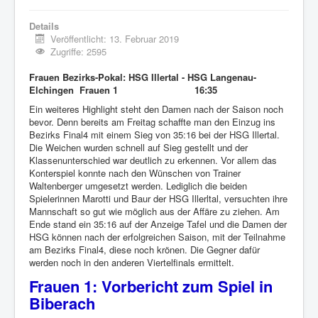
Details
Veröffentlicht: 13. Februar 2019
Zugriffe: 2595
Frauen Bezirks-Pokal: HSG Illertal - HSG Langenau-
Elchingen Frauen 1 16:35
Ein weiteres Highlight steht den Damen nach der Saison noch
bevor. Denn bereits am Freitag schaffte man den Einzug ins
Bezirks Final4 mit einem Sieg von 35:16 bei der HSG Illertal.
Die Weichen wurden schnell auf Sieg gestellt und der
Klassenunterschied war deutlich zu erkennen. Vor allem das
Konterspiel konnte nach den Wünschen von Trainer
Waltenberger umgesetzt werden. Lediglich die beiden
Spielerinnen Marotti und Baur der HSG Illerltal, versuchten ihre
Mannschaft so gut wie möglich aus der Affäre zu ziehen. Am
Ende stand ein 35:16 auf der Anzeige Tafel und die Damen der
HSG können nach der erfolgreichen Saison, mit der Teilnahme
am Bezirks Final4, diese noch krönen. Die Gegner dafür
werden noch in den anderen Viertelfinals ermittelt.
Frauen 1: Vorbericht zum Spiel in
Biberach