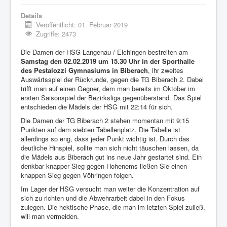
Details
Veröffentlicht: 01. Februar 2019
Zugriffe: 2473
Die Damen der HSG Langenau / Elchingen bestreiten am
Samstag den 02.02.2019 um 15.30 Uhr in der Sporthalle
des Pestalozzi Gymnasiums in Biberach
, ihr zweites
Auswärtsspiel der Rückrunde, gegen die TG Biberach 2. Dabei
trifft man auf einen Gegner, dem man bereits im Oktober im
ersten Saisonspiel der Bezirksliga gegenüberstand. Das Spiel
entschieden die Mädels der HSG mit 22:14 für sich.
Die Damen der TG Biberach 2 stehen momentan mit 9:15
Punkten auf dem siebten Tabellenplatz. Die Tabelle ist
allerdings so eng, dass jeder Punkt wichtig ist. Durch das
deutliche Hinspiel, sollte man sich nicht täuschen lassen, da
die Mädels aus Biberach gut ins neue Jahr gestartet sind. Ein
denkbar knapper Sieg gegen Hohenems ließen Sie einen
knappen Sieg gegen Vöhringen folgen.
Im Lager der HSG versucht man weiter die Konzentration auf
sich zu richten und die Abwehrarbeit dabei in den Fokus
zulegen. Die hektische Phase, die man im letzten Spiel zuließ,
will man vermeiden.