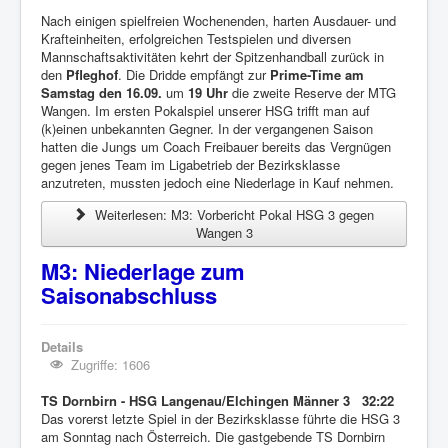
Nach einigen spielfreien Wochenenden, harten Ausdauer- und
Krafteinheiten, erfolgreichen Testspielen und diversen
Mannschaftsaktivitäten kehrt der Spitzenhandball zurück in
den
Pfleghof
. Die Dridde empfängt zur
Prime-Time am
Samstag den 16.09.
um
19 Uhr
die zweite Reserve der MTG
Wangen. Im ersten Pokalspiel unserer HSG trifft man auf
(k)einen unbekannten Gegner. In der vergangenen Saison
hatten die Jungs um Coach Freibauer bereits das Vergnügen
gegen jenes Team im Ligabetrieb der Bezirksklasse
anzutreten, mussten jedoch eine Niederlage in Kauf nehmen.
Weiterlesen: M3: Vorbericht Pokal HSG 3 gegen
Wangen 3
M3: Niederlage zum
Saisonabschluss
Details
Zugriffe: 1606
TS Dornbirn - HSG Langenau/Elchingen Männer 3 32:22
Das vorerst letzte Spiel in der Bezirksklasse führte die HSG 3
am Sonntag nach Österreich. Die gastgebende TS Dornbirn