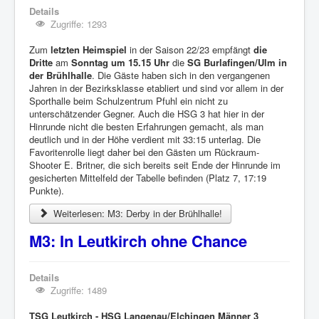
Details
Zugriffe: 1293
Zum
letzten Heimspiel
in der Saison 22/23 empfängt
die
Dritte
am
Sonntag um 15.15 Uhr
die
SG Burlafingen/Ulm in
der Brühlhalle
. Die Gäste haben sich in den vergangenen
Jahren in der Bezirksklasse etabliert und sind vor allem in der
Sporthalle beim Schulzentrum Pfuhl ein nicht zu
unterschätzender Gegner. Auch die HSG 3 hat hier in der
Hinrunde nicht die besten Erfahrungen gemacht, als man
deutlich und in der Höhe verdient mit 33:15 unterlag. Die
Favoritenrolle liegt daher bei den Gästen um Rückraum-
Shooter E. Britner, die sich bereits seit Ende der Hinrunde im
gesicherten Mittelfeld der Tabelle befinden (Platz 7, 17:19
Punkte).
Weiterlesen: M3: Derby in der Brühlhalle!
M3: In Leutkirch ohne Chance
Details
Zugriffe: 1489
TSG Leutkirch - HSG Langenau/Elchingen Männer 3