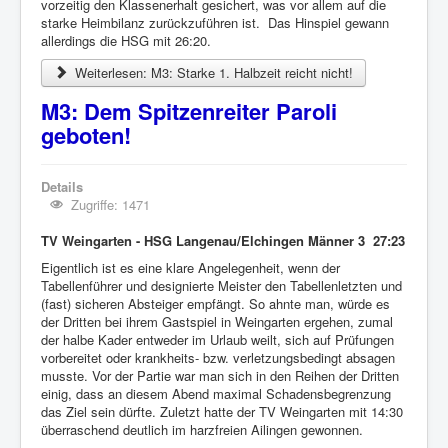
vorzeitig den Klassenerhalt gesichert, was vor allem auf die
starke Heimbilanz zurückzuführen ist. Das Hinspiel gewann
allerdings die HSG mit 26:20.
Weiterlesen: M3: Starke 1. Halbzeit reicht nicht!
M3: Dem Spitzenreiter Paroli
geboten!
Details
Zugriffe: 1471
TV Weingarten - HSG Langenau/Elchingen Männer 3 27:23
Eigentlich ist es eine klare Angelegenheit, wenn der
Tabellenführer und designierte Meister den Tabellenletzten und
(fast) sicheren Absteiger empfängt. So ahnte man, würde es
der Dritten bei ihrem Gastspiel in Weingarten ergehen, zumal
der halbe Kader entweder im Urlaub weilt, sich auf Prüfungen
vorbereitet oder krankheits- bzw. verletzungsbedingt absagen
musste. Vor der Partie war man sich in den Reihen der Dritten
einig, dass an diesem Abend maximal Schadensbegrenzung
das Ziel sein dürfte. Zuletzt hatte der TV Weingarten mit 14:30
überraschend deutlich im harzfreien Ailingen gewonnen.