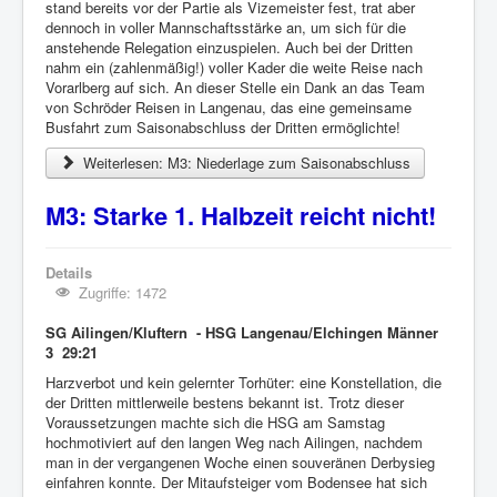
stand bereits vor der Partie als Vizemeister fest, trat aber
dennoch in voller Mannschaftsstärke an, um sich für die
anstehende Relegation einzuspielen. Auch bei der Dritten
nahm ein (zahlenmäßig!) voller Kader die weite Reise nach
Vorarlberg auf sich. An dieser Stelle ein Dank an das Team
von Schröder Reisen in Langenau, das eine gemeinsame
Busfahrt zum Saisonabschluss der Dritten ermöglichte!
Weiterlesen: M3: Niederlage zum Saisonabschluss
M3: Starke 1. Halbzeit reicht nicht!
Details
Zugriffe: 1472
SG Ailingen/Kluftern - HSG Langenau/Elchingen Männer
3 29:21
Harzverbot und kein gelernter Torhüter: eine Konstellation, die
der Dritten mittlerweile bestens bekannt ist. Trotz dieser
Voraussetzungen machte sich die HSG am Samstag
hochmotiviert auf den langen Weg nach Ailingen, nachdem
man in der vergangenen Woche einen souveränen Derbysieg
einfahren konnte. Der Mitaufsteiger vom Bodensee hat sich